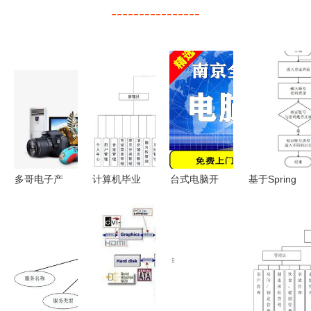
----------------
多哥电子产
计算机毕业
台式电脑开
基于Spring
品出口指南
设计 课程
机后无法进
Boot的疫情
海运与空运
设计系列之
入系统？这
常态化下无
免税政策与
基于
些故障排查
接触物流配
计算机系统
SpringBoot
与解决方法
送服务系统
服务详解
餐厅点餐系
请收好
设计与实现
统开题报告