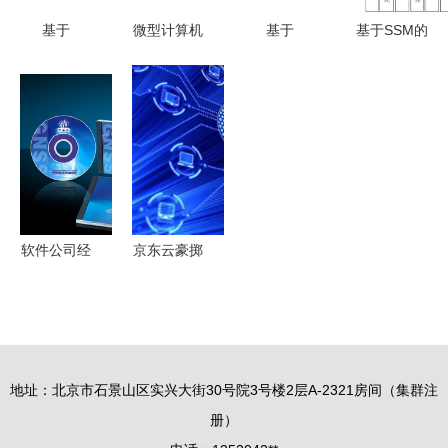
基于
微型计算机
基于
基于SSM的
Django的
系统总线分
SpringBoot
阳光养老院
养老院服务
类详解
的智能家居
管理系统设
系统设计与
项目管理系
计与实现
实现（计算
统设计与实
机毕业设计
现（含计算
y9wl89）
机系统服务
分析）
软件公司经
京东云豪掷
营范围填写
3500万成
指南
立新公司，
深耕计算机
系统服务领
地址：北京市石景山区实兴大街30号院3号楼2层A-2321房间（集群注
域
册）