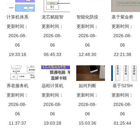
计算机体系
龙芯赋能智
智能化防疫
基于紫金桥
更新时间：
结构图解
造，成都爱
更新时间：
更新时间：
新利器 蓬
实时数据库
更新时间：
从冯·诺依
2026-08-
斯顿引领嵌
2026-08-
莱市登州创
2026-08-
系统构筑苏
2026-08-
曼模型到操
06
入式计算机
06
佳电子推出
06
丹炼油厂实
06
19:33:16
作系统
系统新标杆
06:45:33
高效电脑自
12:48:30
时数据库管
22:21:38
动测温系统
理系统
养老服务机
远程计算机
如何判断
基于S2SH
构管理系统
更新时间：
更新时间：
系统服务
ERP软件操
更新时间：
框架的婴幼
更新时间：
的设计与实
2026-08-
从重装到恢
2026-08-
2026-08-
作是否简
儿产品销售
2026-08-
现 计算机
06
复，一站式
06
便？从系
06
商城系统设
06
毕设源码
11:37:37
解决您的电
19:03:28
统、功能与
15:03:36
计与实现
01:25:44
86546
脑问题
企业服务三