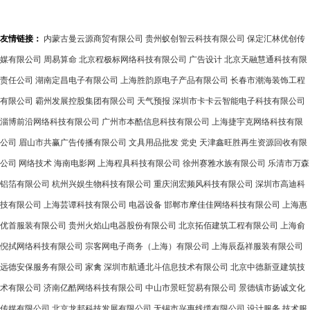
个维度分析
友情链接：
内蒙古曼云源商贸有限公司
贵州蚁创智云科技有限公司
保定汇林优创传
媒有限公司
周易算命
北京程极标网络科技有限公司
广告设计
北京天融慧通科技有限
责任公司
湖南定昌电子有限公司
上海胜韵原电子产品有限公司
长春市潮海装饰工程
有限公司
霸州发展控股集团有限公司
天气预报
深圳市卡卡云智能电子科技有限公司
淄博前沿网络科技有限公司
广州市本酷信息科技有限公司
上海捷宇克网络科技有限
公司
眉山市共赢广告传播有限公司
文具用品批发
党史
天津鑫旺胜再生资源回收有限
公司
网络技术
海南电影网
上海程具科技有限公司
徐州赛雅水族有限公司
乐清市万森
铝箔有限公司
杭州兴娱生物科技有限公司
重庆润宏频风科技有限公司
深圳市高迪科
技有限公司
上海芸谭科技有限公司
电器设备
邯郸市摩佳佳网络科技有限公司
上海惠
优首服装有限公司
贵州火焰山电器股份有限公司
北京拓佰建筑工程有限公司
上海俞
倪拭网络科技有限公司
宗客网电子商务（上海）有限公司
上海辰磊祥服装有限公司
远德安保服务有限公司
家禽
深圳市航通北斗信息技术有限公司
北京中德新亚建筑技
术有限公司
济南亿酷网络科技有限公司
中山市景旺贸易有限公司
景德镇市扬诚文化
传媒有限公司
北京龙邦科技发展有限公司
无锡市兴惠线缆有限公司
设计服务
技术服