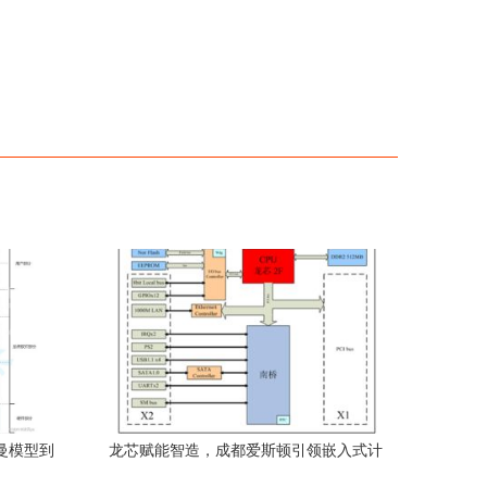
曼模型到
龙芯赋能智造，成都爱斯顿引领嵌入式计
算机系统新标杆